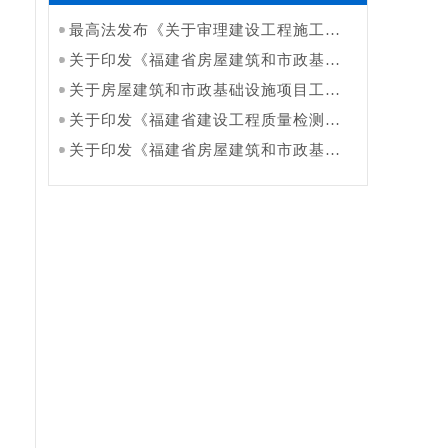
最高法发布《关于审理建设工程施工合同纠纷案件适用法律问题的解释（二）》
关于印发《福建省房屋建筑和市政基础设施工程领域工程款支付担保管理实施办法（2025年版）》的通知
关于房屋建筑和市政基础设施项目工程领域针对“出借资质供他人投标”违法行为行政处罚依据的指导意见
关于印发《福建省建设工程质量检测管理实施细则》的通知
关于印发《福建省房屋建筑和市政基础设施工程总承包模拟清单计价表格》的通知